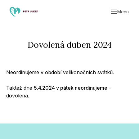
Menu
Úvod
Aktu
Děts
Dovolená duben 2024
Celos
Služ
Neordinujeme v období velikonočních svátků.
Taktéž dne
5.4.2024 v pátek neordinujeme
-
dovolená.